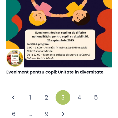
Eveniment pentru copii: Unitate în diversitate
1
2
3
4
5
6
…
9