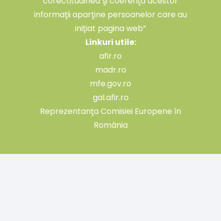
corectitudinea şi coerenţa acestor
informaţii aparţine persoanelor care au
iniţiat pagina web”
Linkuri utile:
afir.ro
madr.ro
mfe.gov.ro
gal.afir.ro
Reprezentanţa Comisiei Europene în
România