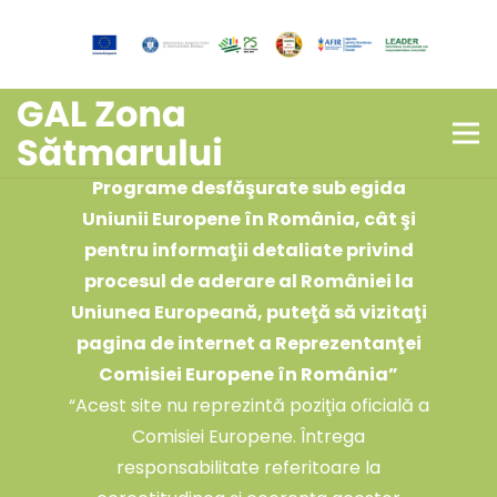
Copyright © 2026 – Asociația de
Dezvoltare Microregională a Comunităților
din Zona Sătmarului!
„
Pentru informaţii despre alte
Programe desfăşurate sub egida
Uniunii Europene în România, cât şi
pentru informaţii detaliate privind
procesul de aderare al României la
Uniunea Europeană, puteţă să vizitaţi
pagina de internet a Reprezentanţei
Comisiei Europene în România
”
“Acest site nu reprezintă poziţia oficială a
Comisiei Europene. Întrega
responsabilitate referitoare la