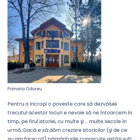
Primaria Odoreu
Pentru a încropi o poveste care să dezvăluie
trecutul acestor locuri e nevoie să ne întoarcem în
timp, pe firul istoriei, cu multe şi … multe secole în
urmă. Dacă e să dăm crezare istoricilor (şi de ce
nu am face-o?) pământurile cunoscute astăzi sub