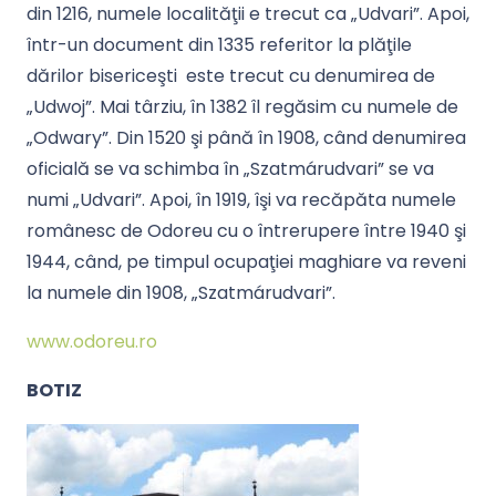
din 1216, numele localităţii e trecut ca „Udvari”. Apoi,
într-un document din 1335 referitor la plăţile
dărilor bisericeşti este trecut cu denumirea de
„Udwoj”. Mai târziu, în 1382 îl regăsim cu numele de
„Odwary”. Din 1520 şi până în 1908, când denumirea
oficială se va schimba în „Szatmárudvari” se va
numi „Udvari”. Apoi, în 1919, îşi va recăpăta numele
românesc de Odoreu cu o întrerupere între 1940 şi
1944, când, pe timpul ocupaţiei maghiare va reveni
la numele din 1908, „Szatmárudvari”.
www.odoreu.ro
BOTIZ