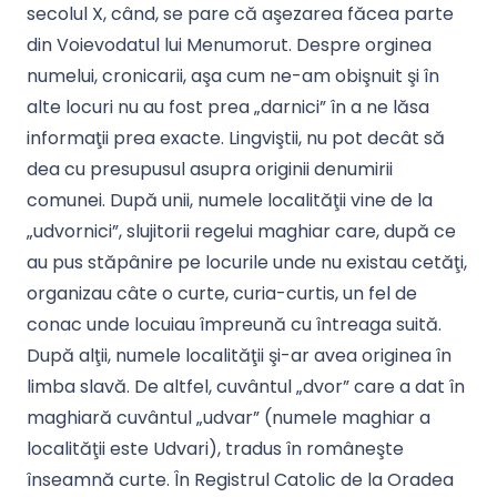
secolul X, când, se pare că aşezarea făcea parte
din Voievodatul lui Menumorut. Despre orginea
numelui, cronicarii, aşa cum ne-am obişnuit şi în
alte locuri nu au fost prea „darnici” în a ne lăsa
informaţii prea exacte. Lingviştii, nu pot decât să
dea cu presupusul asupra originii denumirii
comunei. După unii, numele localităţii vine de la
„udvornici”, slujitorii regelui maghiar care, după ce
au pus stăpânire pe locurile unde nu existau cetăţi,
organizau câte o curte, curia-curtis, un fel de
conac unde locuiau împreună cu întreaga suită.
După alţii, numele localităţii şi-ar avea originea în
limba slavă. De altfel, cuvântul „dvor” care a dat în
maghiară cuvântul „udvar” (numele maghiar a
localităţii este Udvari), tradus în româneşte
înseamnă curte. În Registrul Catolic de la Oradea