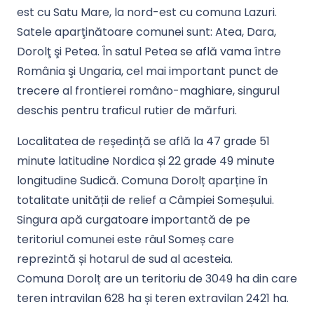
est cu Satu Mare, la nord-est cu comuna Lazuri.
Satele aparţinătoare comunei sunt: Atea, Dara,
Dorolţ şi Petea. În satul Petea se află vama între
România şi Ungaria, cel mai important punct de
trecere al frontierei româno-maghiare, singurul
deschis pentru traficul rutier de mărfuri.
Localitatea de reședință se află la 47 grade 51
minute latitudine Nordica
și 22 grade 49 minute
longitudine Sudică. Comuna Dorolț
aparține în
totalitate unității de relief a Câmpiei Someșului.
Singura apă curgatoare importantă de pe
teritoriul comunei este râul Someș
care
reprezintă
și hotarul de sud al acesteia.
Comuna Dorolț
are un teritoriu de 3049 ha din care
teren intravilan 628 ha
și teren extravilan 2421 ha.