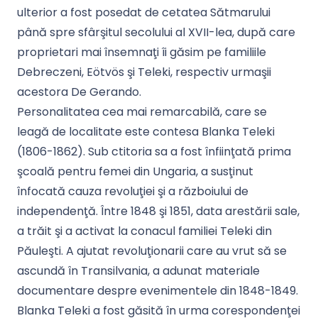
ulterior a fost posedat de cetatea Sătmarului
până spre sfârşitul secolului al XVII-lea, după care
proprietari mai însemnaţi îi găsim pe familiile
Debreczeni, Eötvös şi Teleki, respectiv urmaşii
acestora De Gerando.
Personalitatea cea mai remarcabilă, care se
leagă de localitate este contesa Blanka Teleki
(1806-1862). Sub ctitoria sa a fost înfiinţată prima
şcoală pentru femei din Ungaria, a susţinut
înfocată cauza revoluţiei şi a războiului de
independenţă. Între 1848 şi 1851, data arestării sale,
a trăit şi a activat la conacul familiei Teleki din
Păuleşti. A ajutat revoluţionarii care au vrut să se
ascundă în Transilvania, a adunat materiale
documentare despre evenimentele din 1848-1849.
Blanka Teleki a fost găsită în urma corespondenţei