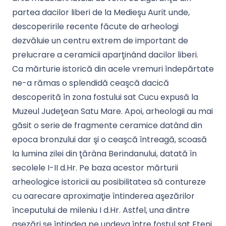
partea dacilor liberi de la Medieşu Aurit unde,
descoperirile recente făcute de arheologi
dezvăluie un centru extrem de important de
prelucrare a ceramicii aparţinând dacilor liberi.
Ca mărturie istorică din acele vremuri îndepărtate
ne-a rămas o splendidă ceaşcă dacică
descoperită în zona fostului sat Cucu expusă la
Muzeul Judeţean Satu Mare. Apoi, arheologii au mai
găsit o serie de fragmente ceramice datând din
epoca bronzului dar şi o ceaşcă întreagă, scoasă
la lumina zilei din ţărâna Berindanului, datată în
secolele I-II d.Hr. Pe baza acestor mărturii
arheologice istoricii au posibilitatea să contureze
cu oarecare aproximaţie întinderea aşezărilor
începutului de mileniu I d.Hr. Astfel, una dintre
aşezări se întindea pe undeva între fostul sat Eteni