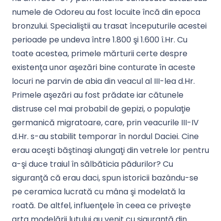
numele de Odoreu au fost locuite încă din epoca
bronzului. Specialiştii au trasat începuturile acestei
perioade pe undeva între 1.800 şi 1.600 î.Hr. Cu
toate acestea, primele mărturii certe despre
existenţa unor aşezări bine conturate în aceste
locuri ne parvin de abia din veacul al III-lea d.Hr.
Primele aşezări au fost prădate iar cătunele
distruse cel mai probabil de gepizi, o populaţie
germanică migratoare, care, prin veacurile III-IV
d.Hr. s-au stabilit temporar în nordul Daciei. Cine
erau aceşti băştinaşi alungaţi din vetrele lor pentru
a-şi duce traiul în sălbăticia pădurilor? Cu
siguranţă că erau daci, spun istoricii bazându-se
pe ceramica lucrată cu mâna şi modelată la
roată. De altfel, influenţele în ceea ce priveşte
arta modelării lutului au venit cu siguranţă din