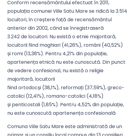
Conform recensământului efectuat în 2011,
populația comunei Viile Satu Mare se ridică la 3.514
locuitori, în creștere față de recensământul
anterior din 2002, când se înregistraseră
3.242 de locuitori. Nu există o etnie majoritară,
locuitorii fiind maghiari (41,26%), români (40,52%)
și romi (13,38%). Pentru 4,21% din populație,
apartenența etnică nu este cunoscută. Din punct
de vedere confesional, nu există o religie
majoritară, locuitorii
fiind ortodocși (38,1%), reformați (37,59%), greco-
catolici (12,41%), romano-catolici (4,18%)
și penticostali (1,85%). Pentru 4,52% din populație,
nu este cunoscută apartenența confesională
Comuna Viile Satu Mare este administrată de un
primar și un consiliu local compus din 13 consilieri.