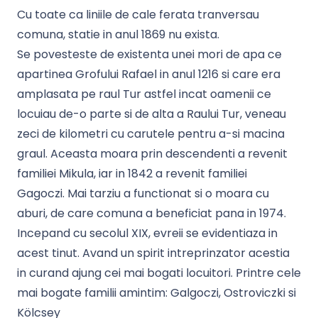
Cu toate ca liniile de cale ferata tranversau
comuna, statie in anul 1869 nu exista.
Se povesteste de existenta unei mori de apa ce
apartinea Grofului Rafael in anul 1216 si care era
amplasata pe raul Tur astfel incat oamenii ce
locuiau de-o parte si de alta a Raului Tur, veneau
zeci de kilometri cu carutele pentru a-si macina
graul. Aceasta moara prin descendenti a revenit
familiei Mikula, iar in 1842 a revenit familiei
Gagoczi. Mai tarziu a functionat si o moara cu
aburi, de care comuna a beneficiat pana in 1974.
Incepand cu secolul XIX, evreii se evidentiaza in
acest tinut. Avand un spirit intreprinzator acestia
in curand ajung cei mai bogati locuitori. Printre cele
mai bogate familii amintim: Galgoczi, Ostroviczki si
Kölcsey