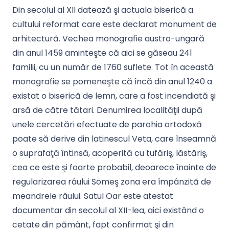
Din secolul al XII datează şi actuala biserică a
cultului reformat care este declarat monument de
arhitectură. Vechea monografie austro-ungară
din anul 1459 aminteşte că aici se găseau 241
familii, cu un număr de 1760 suflete. Tot în această
monografie se pomeneşte că încă din anul 1240 a
existat o biserică de lemn, care a fost incendiată şi
arsă de către tătari. Denumirea localităţii după
unele cercetări efectuate de parohia ortodoxă
poate să derive din latinescul Veta, care înseamnă
o suprafaţă întinsă, acoperită cu tufăriş, lăstăriş,
cea ce este şi foarte probabil, deoarece înainte de
regularizarea râului Someş zona era împânzită de
meandrele râului. Satul Oar este atestat
documentar din secolul al XII-lea, aici existând o
cetate din pământ, fapt confirmat şi din