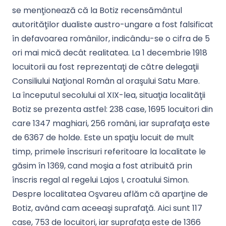
se menţionează că la Botiz recensământul
autorităţilor dualiste austro-ungare a fost falsificat
în defavoarea românilor, indicându-se o cifra de 5
ori mai mică decât realitatea. La 1 decembrie 1918
locuitorii au fost reprezentaţi de către delegaţii
Consiliului Naţional Român al oraşului Satu Mare.
La începutul secolului al XIX-lea, situaţia localităţii
Botiz se prezenta astfel: 238 case, 1695 locuitori din
care 1347 maghiari, 256 români, iar suprafaţa este
de 6367 de holde. Este un spaţiu locuit de mult
timp, primele înscrisuri referitoare la localitate le
găsim în 1369, cand moşia a fost atribuită prin
înscris regal al regelui Lajos I, croatului Simon.
Despre localitatea Oşvareu aflăm că aparţine de
Botiz, având cam aceeaşi suprafaţă. Aici sunt 117
case, 753 de locuitori, iar suprafaţa este de 1366