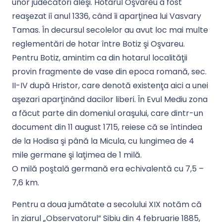
unor judecători aleşi. Hotarul Oşvareu a fost
reaşezat iî anul 1336, când îi aparţinea lui Vasvary
Tamas. În decursul secolelor au avut loc mai multe
reglementări de hotar între Botiz şi Oşvareu.
Pentru Botiz, amintim ca din hotarul localităţii
provin fragmente de vase din epoca romană, sec.
II-IV după Hristor, care denotă existenţa aici a unei
aşezari aparţinând dacilor liberi. În Evul Mediu zona
a făcut parte din domeniul oraşului, care dintr-un
document din 11 august 1715, reiese că se întindea
de la Hodisa şi până la Micula, cu lungimea de 4
mile germane şi laţimea de 1 milă.
O milă poştală germană era echivalentă cu 7,5 –
7,6 km.
Pentru a doua jumătate a secolului XIX notăm că
în ziarul „Observatorul” Sibiu din 4 februarie 1885,