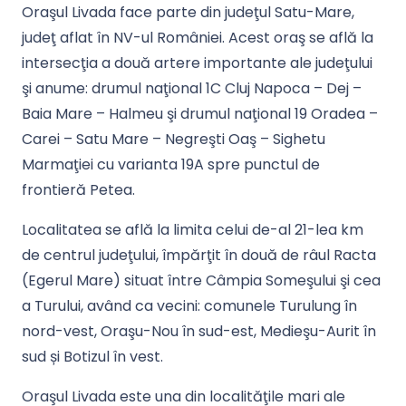
Oraşul Livada face parte din judeţul Satu-Mare,
judeţ aflat în NV-ul României. Acest oraş se află la
intersecţia a două artere importante ale judeţului
şi anume:
drumul naţional 1C Cluj Napoca – Dej –
Baia Mare – Halmeu şi drumul naţional 19 Oradea –
Carei – Satu Mare – Negreşti Oaş – Sighetu
Marmaţiei cu varianta 19A spre punctul de
frontieră Petea.
Localitatea se află la limita celui de-al 21-lea km
de centrul judeţului, împărţit în două de râul Racta
(Egerul Mare) situat între Câmpia Someşului şi cea
a Turului, având ca vecini: comunele Turulung în
nord-vest, Oraşu-Nou în sud-est, Medieşu-Aurit în
sud și Botizul în vest.
Oraşul Livada este una din localităţile mari ale