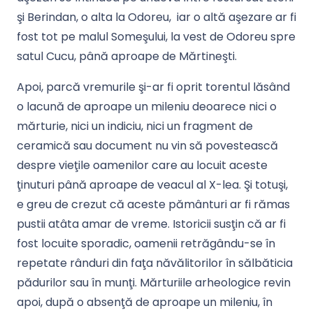
şi Berindan, o alta la Odoreu, iar o altă aşezare ar fi
fost tot pe malul Someşului, la vest de Odoreu spre
satul Cucu, până aproape de Mărtineşti.
Apoi, parcă vremurile şi-ar fi oprit torentul lăsând
o lacună de aproape un mileniu deoarece nici o
mărturie, nici un indiciu, nici un fragment de
ceramică sau document nu vin să povestească
despre vieţile oamenilor care au locuit aceste
ţinuturi până aproape de veacul al X-lea. Şi totuşi,
e greu de crezut că aceste pământuri ar fi rămas
pustii atâta amar de vreme. Istoricii susţin că ar fi
fost locuite sporadic, oamenii retrăgându-se în
repetate rânduri din faţa năvălitorilor în sălbăticia
pădurilor sau în munţi. Mărturiile arheologice revin
apoi, după o absenţă de aproape un mileniu, în