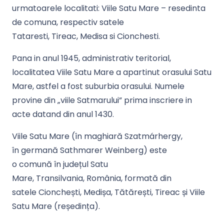
urmatoarele localitati:
Viile Satu Mare
– resedinta
de comuna, respectiv satele
Tataresti
,
Tireac
,
Medisa
si
Cionchesti
.
Pana in anul 1945, administrativ teritorial,
localitatea Viile Satu Mare a apartinut orasului Satu
Mare, astfel a fost suburbia orasului. Numele
provine din
„viile Satmarului”
prima inscriere in
acte datand din anul 1430.
Viile Satu Mare (în maghiară Szatmárhergy,
în germană Sathmarer Weinberg) este
o comună în județul Satu
Mare, Transilvania, România, formată din
satele Cionchești, Medișa, Tătărești, Tireac și Viile
Satu Mare (reședința).