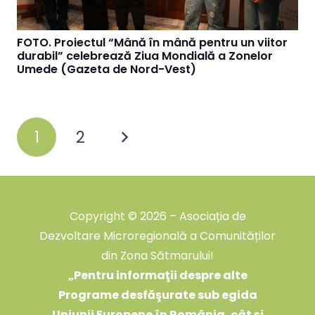
FOTO. Proiectul “Mână în mână pentru un viitor
durabil” celebrează Ziua Mondială a Zonelor
Umede (Gazeta de Nord-Vest)
1
2
Copyright © 2026 – Asociația de
Dezvoltare Microregională a Comunităților
din Zona Sătmarului!
„
Pentru informaţii despre alte
Programe desfăşurate sub egida
Uniunii Europene în România, cât şi