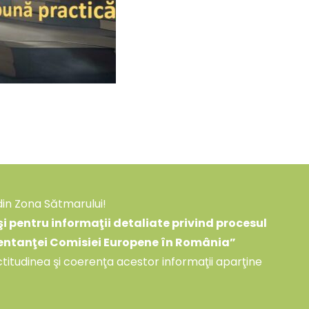
din Zona Sătmarului!
 pentru informaţii detaliate privind procesul
zentanţei Comisiei Europene în România
”
ctitudinea şi coerenţa acestor informaţii aparţine