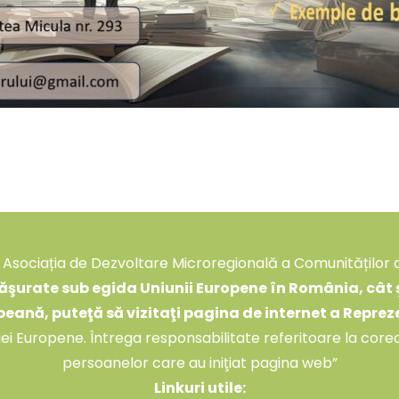
Asociația de Dezvoltare Microregională a Comunităților 
şurate sub egida Uniunii Europene în România, cât şi
peană, puteţă să vizitaţi pagina de internet a Repre
siei Europene. Întrega responsabilitate referitoare la core
persoanelor care au iniţiat pagina web”
Linkuri utile: