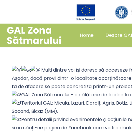
Home
Despre GA
Mulți dintre voi își doresc să acceseze f
Așadar, dacă provii dintr-o localitate aparținătoare 
ta de afacere se poate concretiza printr-un proiec
GAL Zona Sătmarului – o călătorie de la idee la 
Teritoriul GAL: Micula,
Lazuri, Dorolț, Agriș, Botiz
Socond, Bicaz (MM).
Pentru detalii privind evenimentele și acțiunile
și urmăriți-ne pagina de Facebook care va fi actua