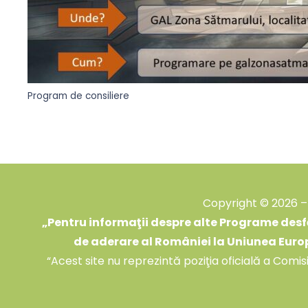
Program de consiliere
Copyright © 2026 – 
„
Pentru informaţii despre alte Programe desfă
de aderare al României la Uniunea Euro
“Acest site nu reprezintă poziţia oficială a Comi