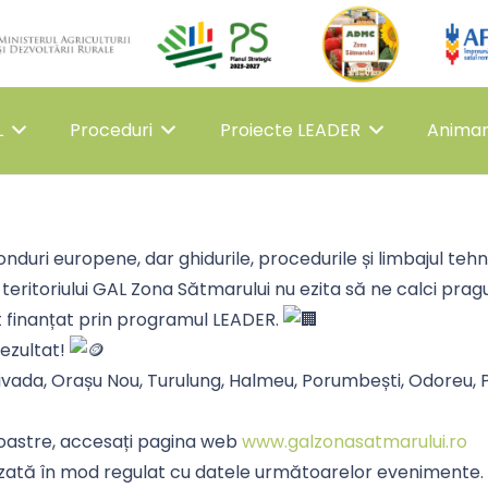
L
Proceduri
Proiecte LEADER
Anima
onduri europene, dar ghidurile, procedurile și limbajul tehn
teritoriului GAL Zona Sătmarului nu ezita să ne calci pragu
t finanțat prin programul LEADER.
rezultat!
, Livada, Orașu Nou, Turulung, Halmeu, Porumbești, Odoreu, P
 noastre, accesați pagina web
www.galzonasatmarului.ro
lizată în mod regulat cu datele următoarelor evenimente.