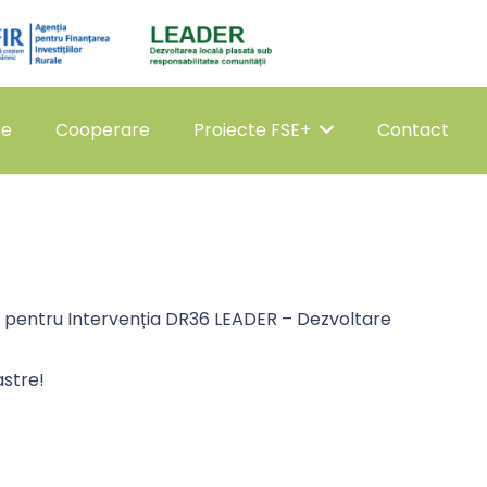
re
Cooperare
Proiecte FSE+
Contact
 pentru Intervenția DR36 LEADER – Dezvoltare
stre!