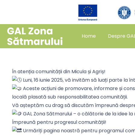
Home
Despre GA
În atenția comunității din Micula și Agriș!
Luni, 16 iunie 2025, vă invităm să luați parte la
Aceste acțiuni de promovare, informare și con
locală plasată sub responsabilitatea comunității.
Vă așteptăm cu drag să discutăm împreună despre n
GAL Zona Sătmarului –
o călătorie de la idee la 
Împreună pentru progresul comunității!
Urmăriți pagina noastră pentru programul complet