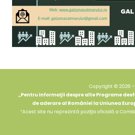
Copyright © 2026 – 
„
Pentru informaţii despre alte Programe desfă
de aderare al României la Uniunea Euro
“Acest site nu reprezintă poziţia oficială a Comi