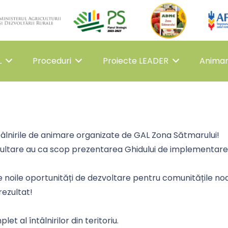
L
Proceduri
Proiecte LEADER
Anima
 întâlnirile de animare organizate de GAL Zona Sătmarului!
sultare au ca scop prezentarea Ghidului de implementare
oile oportunități de dezvoltare pentru comunitățile noa
rezultat!
 al întâlnirilor din teritoriu.