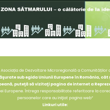
Asociația de Dezvoltare Microregională a Comunităților 
şurate sub egida Uniunii Europene în România, cât şi
peană, puteţă să vizitaţi pagina de internet a Repre
siei Europene. Întrega responsabilitate referitoare la core
persoanelor care au iniţiat pagina web”
Linkuri utile: